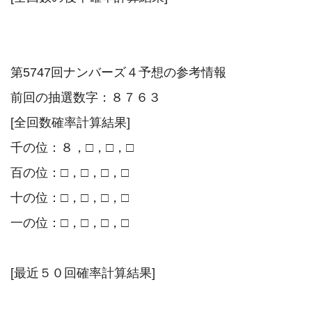
第5747回ナンバーズ４予想の参考情報

前回の抽選数字：８７６３

[全回数確率計算結果]

千の位：８，□，□，□

百の位：□，□，□，□

十の位：□，□，□，□

一の位：□，□，□，□

[最近５０回確率計算結果]
