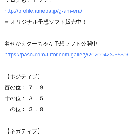
http://profile.ameba.jp/g-am-era/
⇒ オリジナル予想ソフト販売中！

https://paso-com-tutor.com/gallery/20200423-5650/
【ポジティブ】

百の位： ７，９

十の位： ３，５

一の位： ２，８

【ネガティブ】
