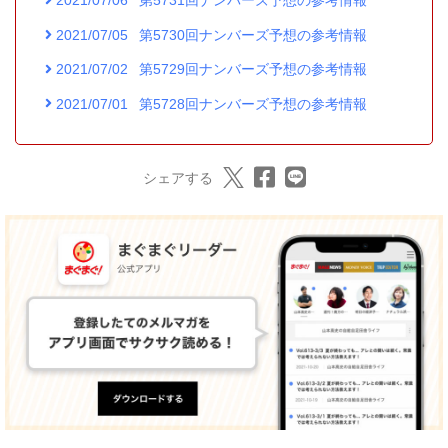
2021/07/06
第5731回ナンバーズ予想の参考情報
2021/07/05
第5730回ナンバーズ予想の参考情報
2021/07/02
第5729回ナンバーズ予想の参考情報
2021/07/01
第5728回ナンバーズ予想の参考情報
シェアする