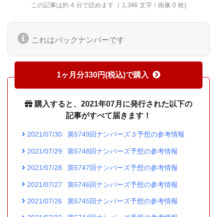
この記事は約 4 分で読めます（ 1,346 文字 / 画像 0 枚)
これはバックナンバーです
1ヶ月分330円(税込)で購入
購入すると、2021年07月に発行された以下の
記事がすべて届きます！
2021/07/30
第5749回ナンバーズ３予想の参考情報
2021/07/29
第5748回ナンバーズ予想の参考情報
2021/07/28
第5747回ナンバーズ予想の参考情報
2021/07/27
第5746回ナンバーズ予想の参考情報
2021/07/26
第5745回ナンバーズ予想の参考情報