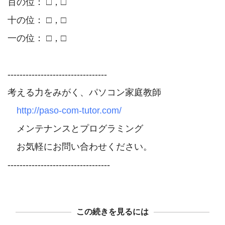
百の位： □，□

十の位： □，□

一の位： □，□

---------------------------------

考える力をみがく、パソコン家庭教師

http://paso-com-tutor.com/
　メンテナンスとプログラミング

　お気軽にお問い合わせください。

----------------------------------
この続きを見るには