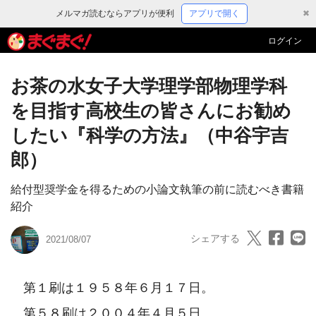
メルマガ読むならアプリが便利
アプリで開く
✖
ログイン
お茶の水女子大学理学部物理学科
を目指す高校生の皆さんにお勧め
したい『科学の方法』（中谷宇吉
郎）
給付型奨学金を得るための小論文執筆の前に読むべき書籍
紹介
シェアする
2021/08/07
　第１刷は１９５８年６月１７日。

　第５８刷は２００４年４月５日。
