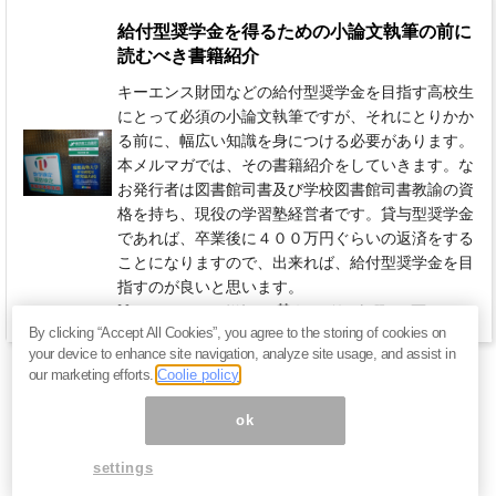
給付型奨学金を得るための小論文執筆の前に
読むべき書籍紹介
キーエンス財団などの給付型奨学金を目指す高校生
にとって必須の小論文執筆ですが、それにとりかか
る前に、幅広い知識を身につける必要があります。
本メルマガでは、その書籍紹介をしていきます。な
お発行者は図書館司書及び学校図書館司書教諭の資
格を持ち、現役の学習塾経営者です。貸与型奨学金
であれば、卒業後に４００万円ぐらいの返済をする
ことになりますので、出来れば、給付型奨学金を目
指すのが良いと思います。
110円 / 月（税込）
毎月 第1土曜日
By clicking “Accept All Cookies”, you agree to the storing of cookies on
your device to enhance site navigation, analyze site usage, and assist in
our marketing efforts.
Coolie policy
ok
settings