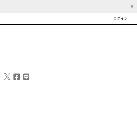
✖
ログイン
る