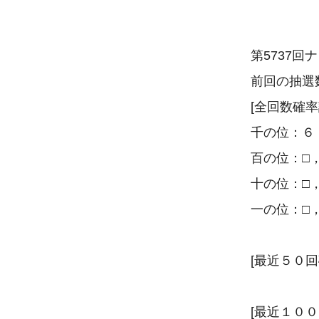
第5737回
前回の抽選
[全回数確率
千の位：６，
百の位：□，
十の位：□，
一の位：□，
[最近５０回
[最近１００