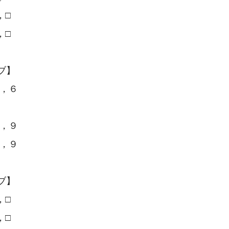
□

□

】

，６

，９

，９

】

□

□
