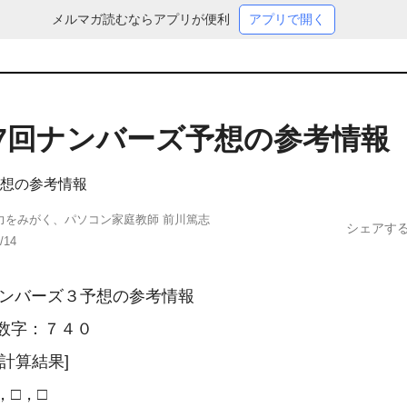
メルマガ読むならアプリが便利
アプリで開く
37回ナンバーズ予想の参考情報
想の参考情報
力をみがく、パソコン家庭教師 前川篤志
シェアす
/14
ナンバーズ３予想の参考情報

数字：７４０

計算結果]

□，□
