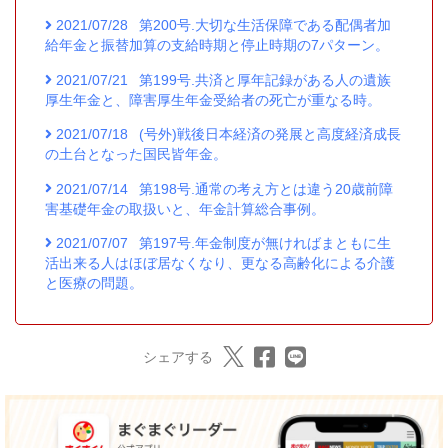
2021/07/28
第200号.大切な生活保障である配偶者加
給年金と振替加算の支給時期と停止時期の7パターン。
2021/07/21
第199号.共済と厚年記録がある人の遺族
厚生年金と、障害厚生年金受給者の死亡が重なる時。
2021/07/18
(号外)戦後日本経済の発展と高度経済成長
の土台となった国民皆年金。
2021/07/14
第198号.通常の考え方とは違う20歳前障
害基礎年金の取扱いと、年金計算総合事例。
2021/07/07
第197号.年金制度が無ければまともに生
活出来る人はほぼ居なくなり、更なる高齢化による介護
と医療の問題。
シェアする