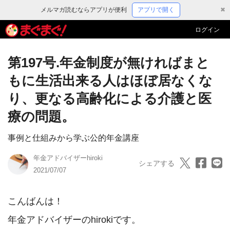
メルマガ読むならアプリが便利
アプリで開く
✖
ログイン
第197号.年金制度が無ければまと
もに生活出来る人はほぼ居なくな
り、更なる高齢化による介護と医
療の問題。
事例と仕組みから学ぶ公的年金講座
年金アドバイザーhiroki
シェアする
2021/07/07
こんばんは！

年金アドバイザーのhirokiです。
