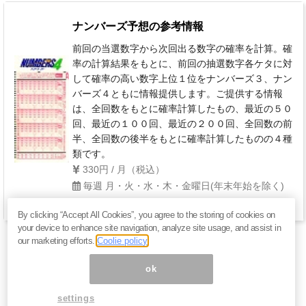
ナンバーズ予想の参考情報
前回の当選数字から次回出る数字の確率を計算。確
率の計算結果をもとに、前回の抽選数字各ケタに対
して確率の高い数字上位１位をナンバーズ３、ナン
バーズ４ともに情報提供します。ご提供する情報
は、全回数をもとに確率計算したもの、最近の５０
回、最近の１００回、最近の２００回、全回数の前
半、全回数の後半をもとに確率計算したものの４種
類です。
330円 / 月（税込）
毎週 月・火・水・木・金曜日(年末年始を除く)
By clicking “Accept All Cookies”, you agree to the storing of cookies on
your device to enhance site navigation, analyze site usage, and assist in
our marketing efforts.
Coolie policy
ok
settings