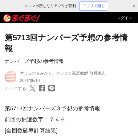
メルマガ読むならアプリが便利
アプリで開く
✖
ログイン
第5713回ナンバーズ予想の参考情
報
ナンバーズ予想の参考情報
考える力をみがく、パソコン家庭教師 前川篤志
2021/06/10
シェアする
第5713回ナンバーズ３予想の参考情報

前回の抽選数字：７４６

[全回数確率計算結果]
