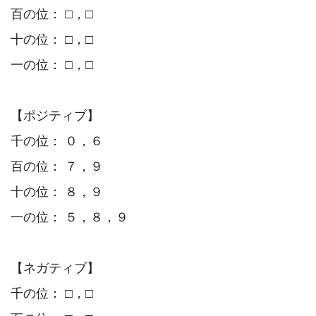
百の位： □，□

十の位： □，□

一の位： □，□

【ポジティブ】

千の位： ０，６

百の位： ７，９

十の位： ８，９

一の位： ５，８，９

【ネガティブ】

千の位： □，□
