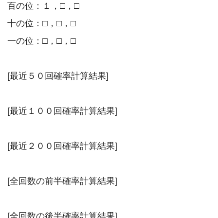
百の位：１，□，□

十の位：□，□，□

一の位：□，□，□

[最近５０回確率計算結果]

[最近１００回確率計算結果]

[最近２００回確率計算結果]

[全回数の前半確率計算結果]

[全回数の後半確率計算結果]
