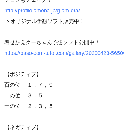
http://profile.ameba.jp/g-am-era/
⇒ オリジナル予想ソフト販売中！

https://paso-com-tutor.com/gallery/20200423-5650/
【ポジティブ】

百の位： １，７，９

十の位： ３，５

一の位： ２，３，５

【ネガティブ】
