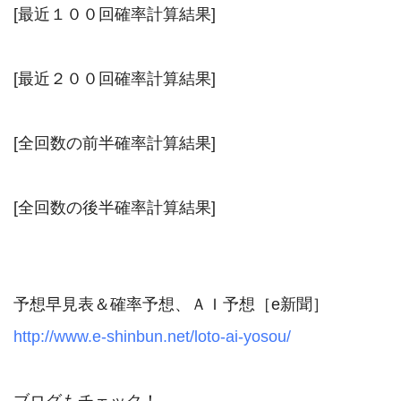
[最近１００回確率計算結果]

[最近２００回確率計算結果]

[全回数の前半確率計算結果]

[全回数の後半確率計算結果]

http://www.e-shinbun.net/loto-ai-yosou/