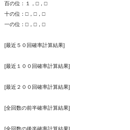
百の位：１，□，□

十の位：□，□，□

一の位：□，□，□

[最近５０回確率計算結果]

[最近１００回確率計算結果]

[最近２００回確率計算結果]

[全回数の前半確率計算結果]

[全回数の後半確率計算結果]
