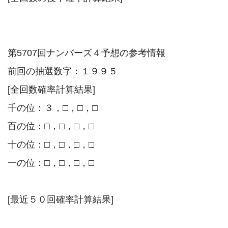
第5707回ナンバーズ４予想の参考情報

前回の抽選数字：１９９５

[全回数確率計算結果]

千の位：３，□，□，□

百の位：□，□，□，□

十の位：□，□，□，□

一の位：□，□，□，□

[最近５０回確率計算結果]
