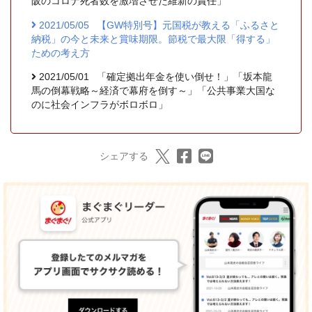
阪のコロナ死者数を激増させた維新の責任」
2021/05/05
【GW特別号】元国税が教える「ふるさと
納税」の今と未来と賞味期限。節税で最大限「得する」
ための考え方
2021/05/01
「確定拠出年金を使い倒せ！」「坂本龍
馬の倒幕戦略～経済で幕府を倒す～」「公共事業大国な
のに社会インフラがボロボロ」
シェアする