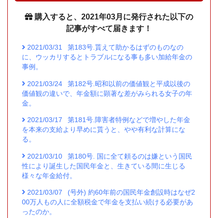
購入すると、2021年03月に発行された以下の
記事がすべて届きます！
2021/03/31
第183号.貰えて助かるはずのものなの
に、ウッカリするとトラブルになる事も多い加給年金の
事例。
2021/03/24
第182号.昭和以前の価値観と平成以後の
価値観の違いで、年金額に顕著な差がみられる女子の年
金。
2021/03/17
第181号.障害者特例などで増やした年金
を本来の支給より早めに貰うと、やや有利な計算にな
る。
2021/03/10
第180号. 国に全て頼るのは嫌という国民
性により誕生した国民年金と、生きている間に生じる
様々な年金給付。
2021/03/07
(号外) 約60年前の国民年金創設時はなぜ2
00万人もの人に全額税金で年金を支払い続ける必要があ
ったのか。