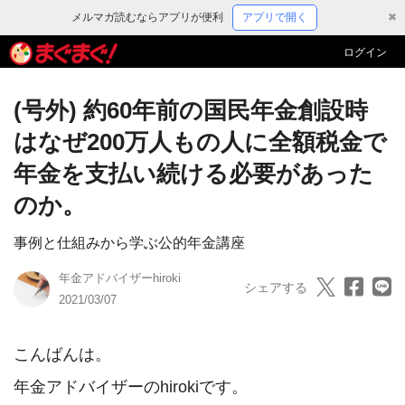
メルマガ読むならアプリが便利
アプリで開く
✖
ログイン
(号外) 約60年前の国民年金創設時
はなぜ200万人もの人に全額税金で
年金を支払い続ける必要があった
のか。
事例と仕組みから学ぶ公的年金講座
年金アドバイザーhiroki
シェアする
2021/03/07
こんばんは。

年金アドバイザーのhirokiです。
