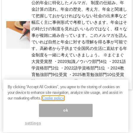
公的年金に特化したメルマガ。 制度の仕組み、年
金計算の流れ、年金の歴史、考え方、年金と関連し
て把握しておかなければならない社会の出来事など
幅広く主に事例形式で考察していきます。年金はそ
の時だけの制度を見ればいいものではなく、様々な
事が複雑に絡み合っています。このメルマガを読ん
でいれば自然と年金に対する理解を得る事が可能で
す。高齢者から子供まで全国民の生活に直結する年
金制度を一緒に考えていきましょう。 ※まぐまぐ
大賞受賞歴 ・2020知識ノウハウ部門4位 ・2021語
学資格部門2位 ・2022語学資格部門1位 ・2024教
育勉強部門9位受賞 ・2025教育勉強部門10位受賞
770円 / 月（税込）
毎週 水曜日
By clicking “Accept All Cookies”, you agree to the storing of cookies on
your device to enhance site navigation, analyze site usage, and assist in
our marketing efforts.
Coolie policy
ok
settings