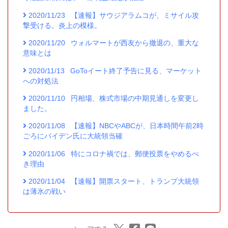
2020/11/23
【速報】サウジアラムコが、ミサイル攻
撃受ける。炎上の模様。
2020/11/20
ウォルマートが西友から撤退の、重大な
意味とは
2020/11/13
GoToイート終了予告に見る、マーケット
への対処法
2020/11/10
円相場、株式市場の中期見通しを変更し
ました。
2020/11/08
【速報】NBCやABCが、日本時間午前2時
ごろにバイデン氏に大統領当確
2020/11/06
特にコロナ禍では、郵便投票をやめるべ
き理由
2020/11/04
【速報】開票スタート、トランプ大統領
は薄氷の戦い