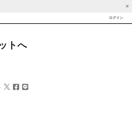
✖
ログイン
ケットへ
る

