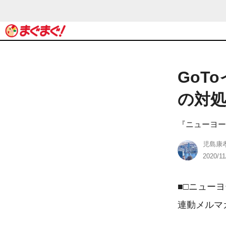
GoT
の対
『ニューヨー
児島康
2020/11
■□ニュー
連動メルマ