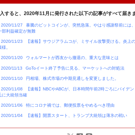
入すると、2020年11月に発行された以下の記事がすべて届き
2020/11/27
暴騰のビットコインが、突然急落。やはり感謝祭前には
一部利益確定が無難
2020/11/23
【速報】サウジアラムコが、ミサイル攻撃受ける。炎上
模様。
2020/11/20
ウォルマートが西友から撤退の、重大な意味とは
2020/11/13
GoToイート終了予告に見る、マーケットへの対処法
2020/11/10
円相場、株式市場の中期見通しを変更しました。
2020/11/08
【速報】NBCやABCが、日本時間午前2時ごろにバイデン
氏に大統領当確
2020/11/06
特にコロナ禍では、郵便投票をやめるべき理由
2020/11/04
【速報】開票スタート、トランプ大統領は薄氷の戦い