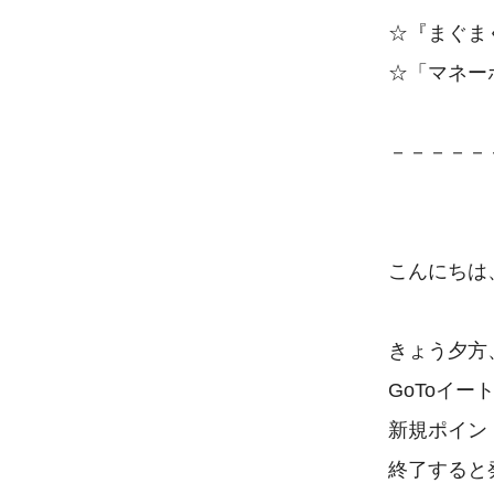
☆『まぐま
☆「マネー
－－－－－－
こんにちは
きょう夕方、
GoToイー
新規ポイン
終了すると