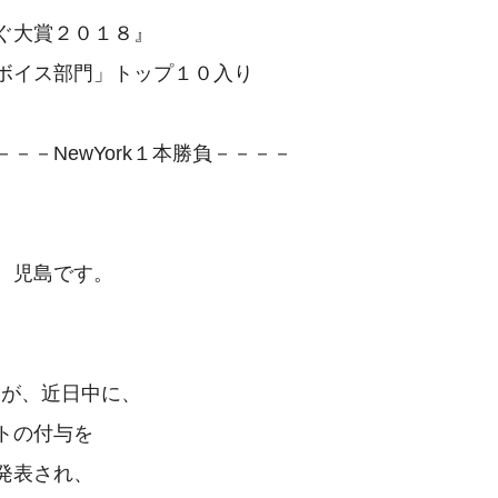
ぐ大賞２０１８』

ボイス部門」トップ１０入り

－－NewYork１本勝負－－－－

、児島です。



トが、近日中に、

トの付与を

発表され、
