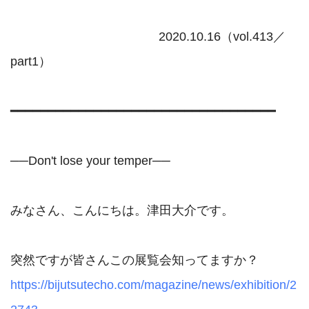
                                           2020.10.16（vol.413／
part1）

━━━━━━━━━━━━━━━━━━━━━━━━━━━━━━━━━━━

──Don't lose your temper──

みなさん、こんにちは。津田大介です。

https://bijutsutecho.com/magazine/news/exhibition/2