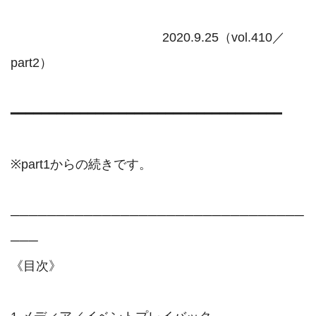
                                           2020.9.25（vol.410／
part2）

━━━━━━━━━━━━━━━━━━━━━━━━━━━━━━━━━━━

※part1からの続きです。

────────────────────────────────
───

《目次》
