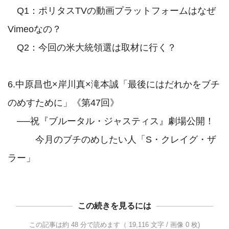
　Q1：ポリタスTVの動画プラットフォームはなぜ
Vimeoなの？

　Q2：今回の米大統領選は取材に行く？

6.中原昌也×岸川真×滝本誠「最後にはだれかをブチ
のめすために」《第47回》

　──祝『ブルータル・ジャスティス』劇場公開！

　　　今月のブチのめしたい人「S・クレイグ・ザ
この続きを見るには
この記事は約 48 分で読めます（ 19,116 文字 / 画像 0 枚)