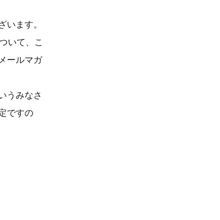
います。

について、こ
メールマガ
いうみなさ
定ですの