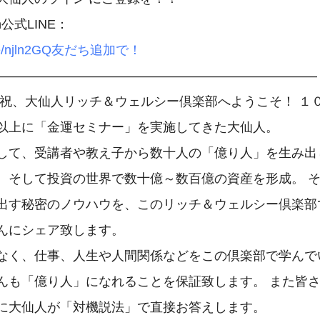
in.ee/njln2GQ友だち追加で！
―――――――――――――――――――――――――

 祝、大仙人リッチ＆ウェルシー倶楽部へようこそ！ １
以上に「金運セミナー」を実施してきた大仙人。

して、受講者や教え子から数十人の「億り人」を生み出
、そして投資の世界で数十億～数百億の資産を形成。 
出す秘密のノウハウを、このリッチ＆ウェルシー倶楽部
んにシェア致します。

なく、仕事、人生や人間関係などをこの倶楽部で学んで
んも「億り人」になれることを保証致します。 また皆
に大仙人が「対機説法」で直接お答えします。
