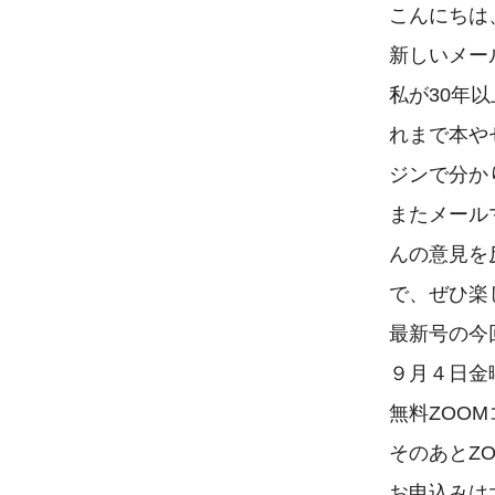
こんにちは
新しいメー
私が30年
れまで本や
ジンで分か
またメール
んの意見を
で、ぜひ楽
最新号の今
９月４日金曜
無料ZOO
そのあとZO
お申込みは