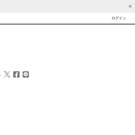
✖
ログイン
る