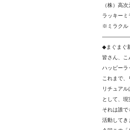
（株）高次
ラッキーミ
※ミラクル
―――――
◆まぐまぐ
皆さん、こ
ハッピーラ
これまで、
リチュアル
として、現
それは誰で
活動してき