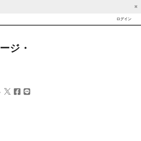
✖
ログイン
セージ・
る