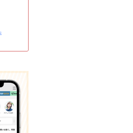
知
く
先