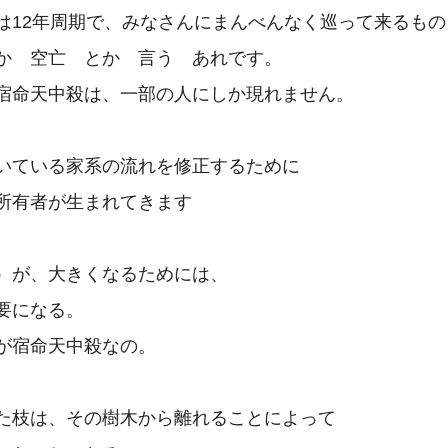
は12年周期で、みなさんにまんべんなく巡って来るもの

か　空亡　とか　言う　あれです。

宿命天中殺は、一部の人にしか現れません。

いている家系の流れを修正するために

所有者が生まれてきます

）が、大きくなるためには、

要になる。

が宿命天中殺なの。

た枝は、その樹木から離れることによって
