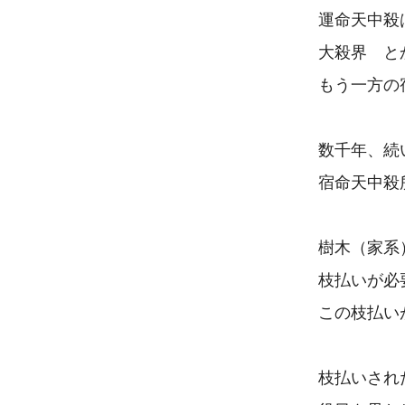
運命天中殺
大殺界　と
もう一方の
数千年、続
宿命天中殺
樹木（家系
枝払いが必
この枝払い
枝払いされ