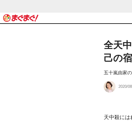
全天中
己の
五十嵐由家の
2020/08
天中殺には