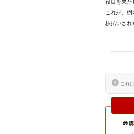
役目を果た
これが、樹
これ
購