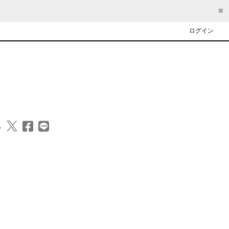
✖
ログイン
る
　　 