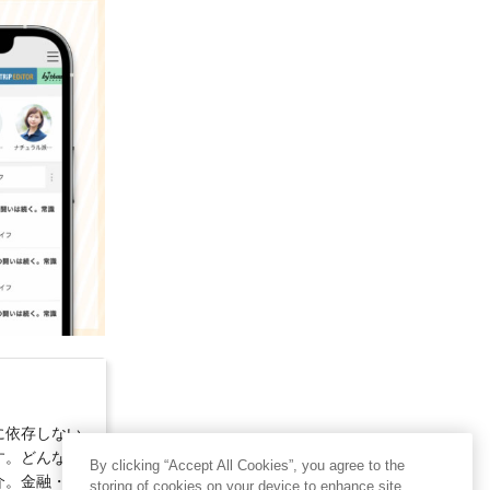
に依存しない
す。どんな状
By clicking “Accept All Cookies”, you agree to the
介。金融・経
storing of cookies on your device to enhance site