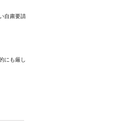
い自粛要請
的にも厳し