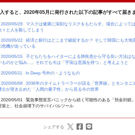
入すると、2020年05月に発行された以下の記事がすべて届き
2020/05/29
マスクは健康に深刻なリスクをもたらす。場合によって
次々と人を殺してしまう
2020/05/22
経済と銀行はどこまで破綻するか？ そして韓国にも大地
の危機が迫っている
2020/05/15
子どもたちをハイターによる肺疾患から守る良い方法は
いものかと悩み…。それでも今は「宇宙は意識を持つ」と考えようと
2020/05/11
In Deep 号外の・ようなもの
2020/05/08
2036年のタイムトラベラーが語る「世界線」とモンタニ
博士が突き止めた「人間の量子性」から見る今の世界
2020/05/01
緊急事態宣言パニックから続く可能性のある「預金封鎖
対策と、社会崩壊下のサバイバルツール
シェアする