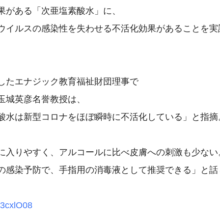
果がある「次亜塩素酸水」に、

ウイルスの感染性を失わせる不活化効果があることを実
したエナジック教育福祉財団理事で

玉城英彦名誉教授は、

酸水は新型コロナをほぼ瞬時に不活化している」と指摘。
に入りやすく、アルコールに比べ皮膚への刺激も少ない。
の感染予防で、手指用の消毒液として推奨できる」と話し
y/3cxlO08