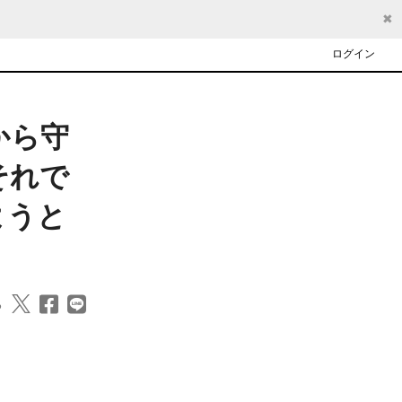
✖
ログイン
から守
それで
ようと
る