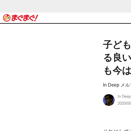
子ど
る良
も今
In Deep メ
In Deep
2020/05