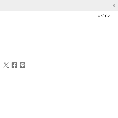
✖
ログイン
る
　　 