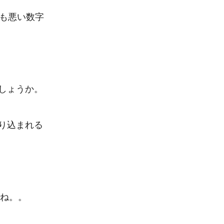
りも悪い数字
ょうか。

り込まれる
ね。。
