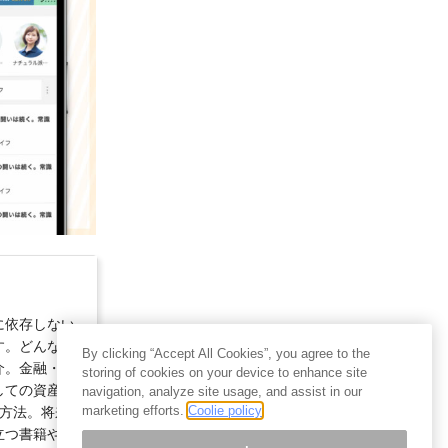
に依存しない
す。どんな状
By clicking “Accept All Cookies”, you agree to the
介。金融・経
storing of cookies on your device to enhance site
しての資産運
navigation, analyze site usage, and assist in our
marketing efforts.
Coolie policy
方法。将来
立つ書籍や海