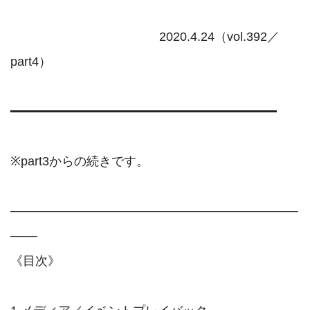
                                           2020.4.24（vol.392／
part4）

━━━━━━━━━━━━━━━━━━━━━━━━━━━━━━━━━━━

※part3からの続きです。

────────────────────────────────
───

《目次》
