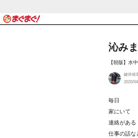
沁み
【朝版】水中
鍵井靖
2020/04
毎日

家にいて

連絡がある

仕事の話など