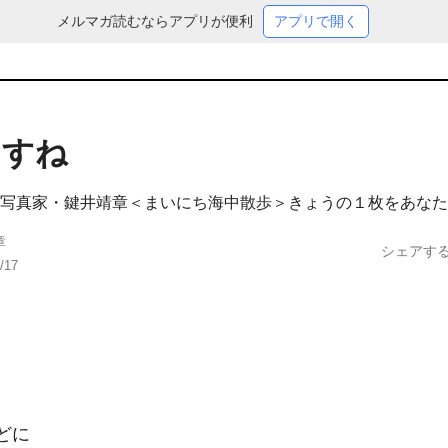
メルマガ読むならアプリが便利
アプリで開く
ますね
写真家・鍵井靖章＜まいにち海中散歩＞きょうの１枚をあなた
章
シェアす
/17
に
