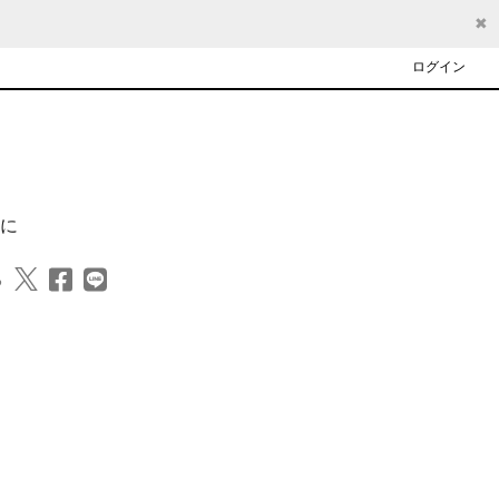
✖
ログイン
に
る