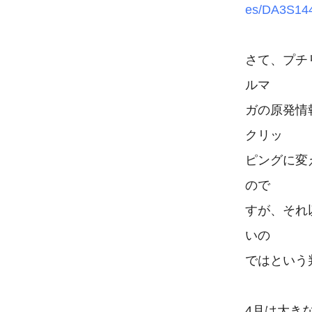
es/DA3S144
さて、プチ
ルマ

ガの原発情
クリッ

ピングに変
ので

すが、それ
いの

ではという
4月は大き