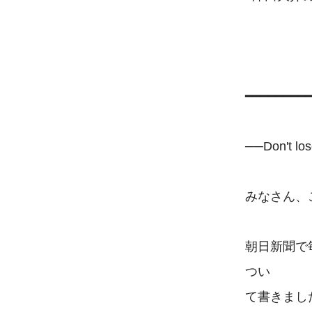
                              
━━━━━━━━
──Don't los
みなさん、
朝日新聞で
つい

て書きまし