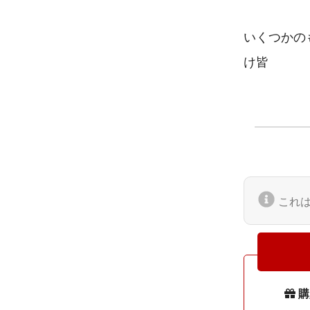
いくつかの
これ
購