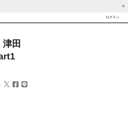
✖
ログイン
】津田
rt1
る