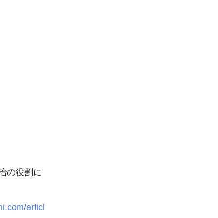
治の役割に
i.com/articl