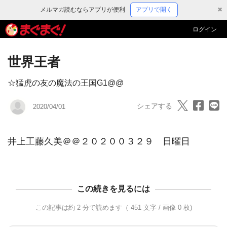
メルマガ読むならアプリが便利
アプリで開く
✖
ログイン
世界王者
☆猛虎の友の魔法の王国G1@@
シェアする
2020/04/01
この続きを見るには
この記事は約 2 分で読めます（ 451 文字 / 画像 0 枚)