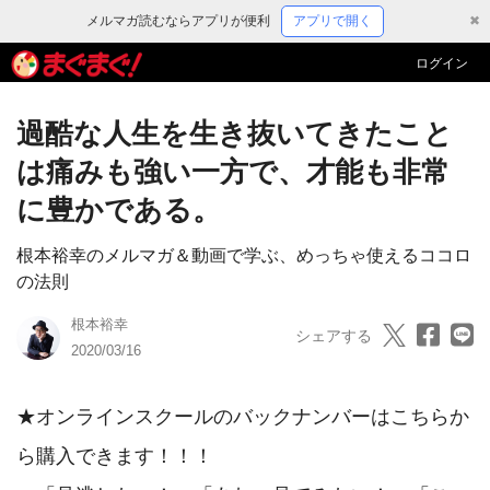
メルマガ読むならアプリが便利
アプリで開く
✖
ログイン
過酷な人生を生き抜いてきたこと
は痛みも強い一方で、才能も非常
に豊かである。
根本裕幸のメルマガ＆動画で学ぶ、めっちゃ使えるココロ
の法則
根本裕幸
シェアする
2020/03/16
★オンラインスクールのバックナンバーはこちらか
ら購入できます！！！
