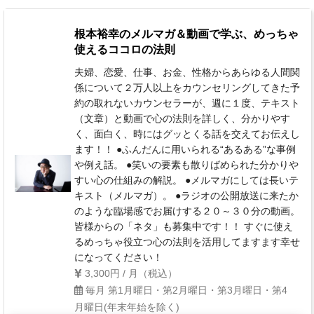
根本裕幸のメルマガ＆動画で学ぶ、めっちゃ
使えるココロの法則
夫婦、恋愛、仕事、お金、性格からあらゆる人間関
係について２万人以上をカウンセリングしてきた予
約の取れないカウンセラーが、週に１度、テキスト
（文章）と動画で心の法則を詳しく、分かりやす
く、面白く、時にはグッとくる話を交えてお伝えし
ます！！ ●ふんだんに用いられる“あるある”な事例
や例え話。 ●笑いの要素も散りばめられた分かりや
すい心の仕組みの解説。 ●メルマガにしては長いテ
キスト（メルマガ）。 ●ラジオの公開放送に来たか
のような臨場感でお届けする２０～３０分の動画。
皆様からの「ネタ」も募集中です！！ すぐに使え
るめっちゃ役立つ心の法則を活用してますます幸せ
になってください！
3,300円 / 月（税込）
毎月 第1月曜日・第2月曜日・第3月曜日・第4
月曜日(年末年始を除く)