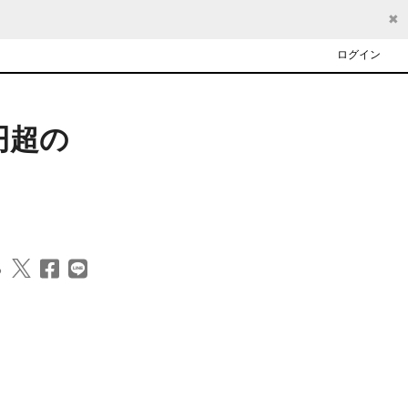
✖
ログイン
円超の
る