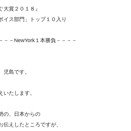
ぐ大賞２０１８』

ボイス部門」トップ１０入り

－－NewYork１本勝負－－－－

。児島です。

えいたします。

勢の、日本からの
