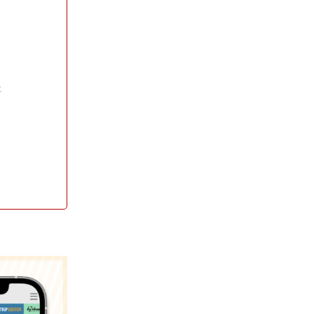
事
ス
る