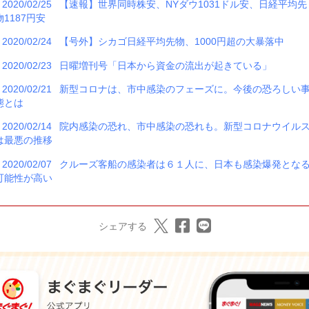
2020/02/25
【速報】世界同時株安、NYダウ1031ドル安、日経平均先
物1187円安
2020/02/24
【号外】シカゴ日経平均先物、1000円超の大暴落中
2020/02/23
日曜増刊号「日本から資金の流出が起きている」
2020/02/21
新型コロナは、市中感染のフェーズに。今後の恐ろしい
態とは
2020/02/14
院内感染の恐れ、市中感染の恐れも。新型コロナウイル
は最悪の推移
2020/02/07
クルーズ客船の感染者は６１人に、日本も感染爆発とな
可能性が高い
シェアする