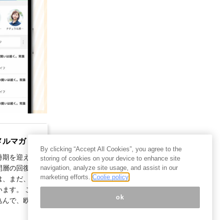
メルマガ
By clicking “Accept All Cookies”, you agree to the
時期を迎えて
storing of cookies on your device to enhance site
navigation, analyze site usage, and assist in our
間層の回復に
marketing efforts.
Coolie policy
は、まだ、勢
ます。 この
ok
込んで、欧米