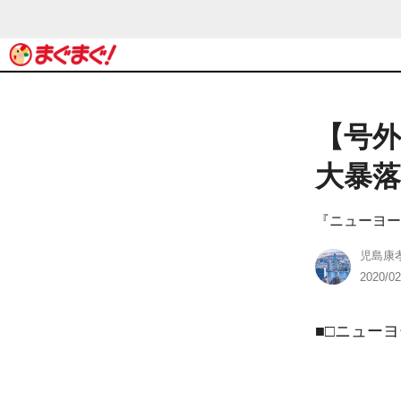
【号外
大暴落
『ニューヨー
児島康
2020/02
■□ニュー
　 　　　