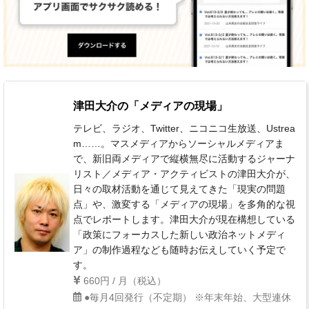
津田大介の「メディアの現場」
テレビ、ラジオ、Twitter、ニコニコ生放送、Ustrea
m……。マスメディアからソーシャルメディアま
で、新旧両メディアで縦横無尽に活動するジャーナ
リスト／メディア・アクティビストの津田大介が、
日々の取材活動を通じて見えてきた「現実の問題
点」や、激変する「メディアの現場」を多角的な視
点でレポートします。津田大介が現在構想している
「政策にフォーカスした新しい政治ネットメディ
ア」の制作過程なども随時お伝えしていく予定で
す。
660円 / 月（税込）
●毎月4回発行（不定期） ※年末年始、大型連休