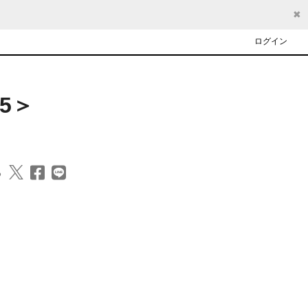
✖
ログイン
05＞
る