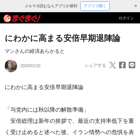
メルマガ読むならアプリが便利
アプリで開く
✖
ログイン
にわかに高まる安倍早期退陣論
マンさんの経済あらかると
シェアする
2020/01/10
にわかに高まる安倍早期退陣論

「与党内には秋以降の解散準備」

　安倍総理は新年の挨拶で、最近の支持率低下を重
く受け止めると述べた後、イラン情勢への危惧を表