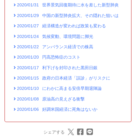
2020/01/31
世界景気回復期待に水を差した新型肺炎
2020/01/29
中国の新型肺炎拡大、その隠れた狙いは
2020/01/27
経済構造が変われば政策も変わる
2020/01/24
気候変動、環境問題に脚光
2020/01/22
アンバランス経済での株高
2020/01/20
円高恐怖症のコスト
2020/01/17
利下げを封印された黒田日銀
2020/01/15
政府の日本経済「誤診」がリスクに
2020/01/10
にわかに高まる安倍早期退陣論
2020/01/08
原油高の見えざる衝撃
2020/01/06
好調米国経済に死角はないか
シェアする