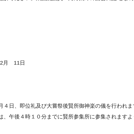
月４日、即位礼及び大嘗祭後賢所御神楽の儀を行われま
は、午後４時１０分までに賢所参集所に参集されますよ

