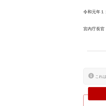
令和元年１
宮内庁長官
これ