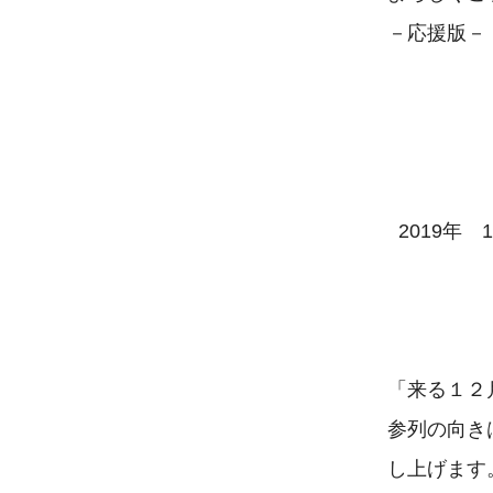
－応援版－

  2019年　12月　11日

「来る１２
参列の向き
し上げます。