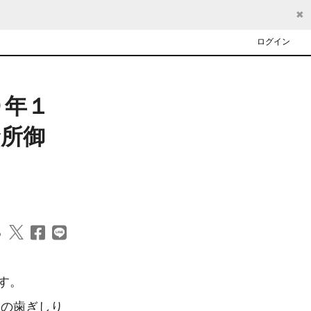
✖
ログイン
９年１
賢所御
る
。

の歯ぎしり 