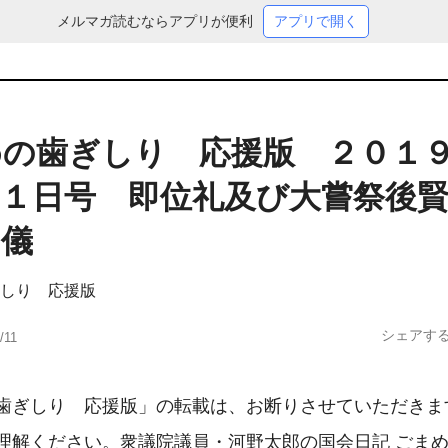
メルマガ読むならアプリが便利
アプリで開く
めの歯ぎしり 応援版 ２０１
１１日号 即位礼及び大嘗祭後
の儀
しり 応援版
シェアす
/11
歯ぎしり　応援版」の転載は、お断りさせていただきます
理解ください。衆議院議員・河野太郎の国会日記 ごまめ