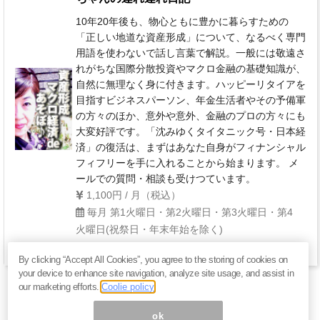
10年20年後も、物心ともに豊かに暮らすための
「正しい地道な資産形成」について、なるべく専門
用語を使わないで話し言葉で解説。一般には敬遠さ
れがちな国際分散投資やマクロ金融の基礎知識が、
自然に無理なく身に付きます。ハッピーリタイアを
目指すビジネスパーソン、年金生活者やその予備軍
の方々のほか、意外や意外、金融のプロの方々にも
大変好評です。「沈みゆくタイタニック号・日本経
済」の復活は、まずはあなた自身がフィナンシャル
フィフリーを手に入れることから始まります。 メ
ールでの質問・相談も受けつています。
1,100円 / 月（税込）
毎月 第1火曜日・第2火曜日・第3火曜日・第4
火曜日(祝祭日・年末年始を除く)
By clicking “Accept All Cookies”, you agree to the storing of cookies on
your device to enhance site navigation, analyze site usage, and assist in
our marketing efforts.
Coolie policy
ok