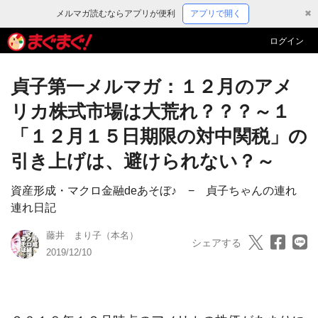
メルマガ読むならアプリが便利
アプリで開く
✖
ログイン
貞子第一メルマガ：１２月のアメ
リカ株式市場は大荒れ？？？～１
「１２月１５日期限の対中関税」の
引き上げは、避けられない？～
資産形成・マクロ金融deあそぼ♪ − 貞子ちゃんの連れ
連れ日記
藤井 まり子（本名）
シェアする
2019/12/10