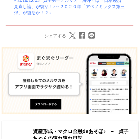
2019/12/03
貞子第一メルマガ：海外では「日本経済
見直し論」が復活！♪～２０２０年「アベノミックス第三
弾」が復活か！？♪
シェアする
資産形成・マクロ金融deあそぼ♪ − 貞子
ちゃんの連れ連れ日記