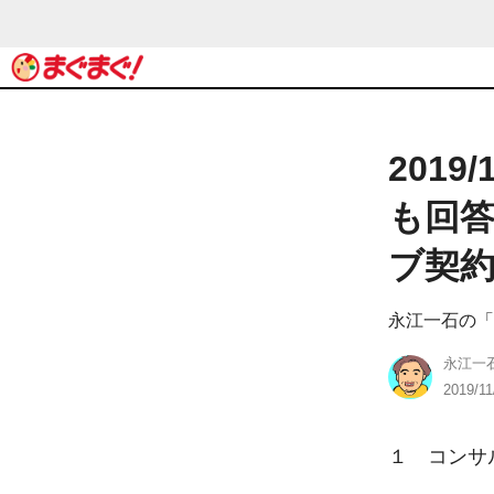
201
も回答
ブ契
永江一石の「
永江一
2019/11
１　コンサ