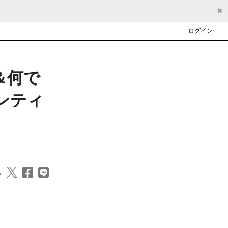
✖
ログイン
問＆何で
ンティ
る