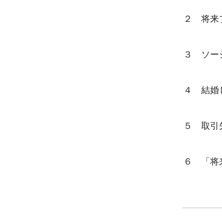
　２　将来
　３　ソー
　４　結婚
　５　取引
　６　「将