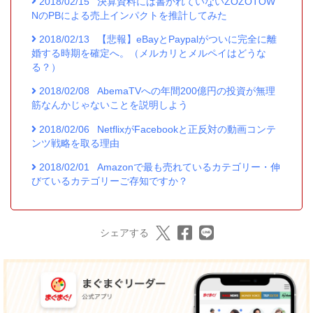
2018/02/15
決算資料には書かれていないZOZOTOW
NのPBによる売上インパクトを推計してみた
2018/02/13
【悲報】eBayとPaypalがついに完全に離
婚する時期を確定へ。（メルカリとメルペイはどうな
る？）
2018/02/08
AbemaTVへの年間200億円の投資が無理
筋なんかじゃないことを説明しよう
2018/02/06
NetflixがFacebookと正反対の動画コンテ
ンツ戦略を取る理由
2018/02/01
Amazonで最も売れているカテゴリー・伸
びているカテゴリーご存知ですか？
シェアする