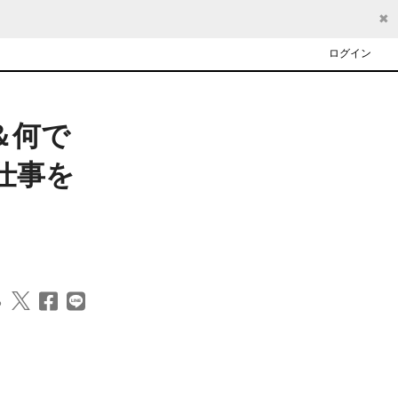
✖
ログイン
問＆何で
仕事を
る