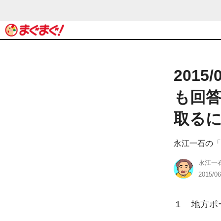
201
も回答
取るに
永江一石の「
永江一
2015/06
１　地方ポ