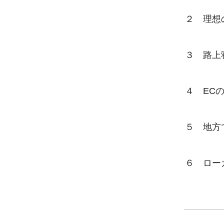
　２　理想
　３　路上
　４　ECの
　５　地方
　６　ロー