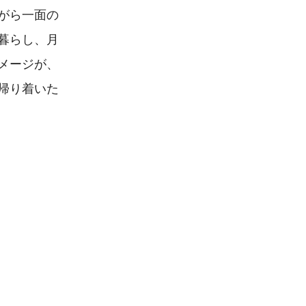
がら一面の
暮らし、月
メージが、
帰り着いた