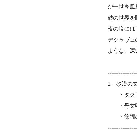
が一世を風
砂の世界を
夜の晩には
デジャヴュ
ような、深
----------------
1　砂漠の文
　　・タク
　　・母文
　　・徐福の
----------------