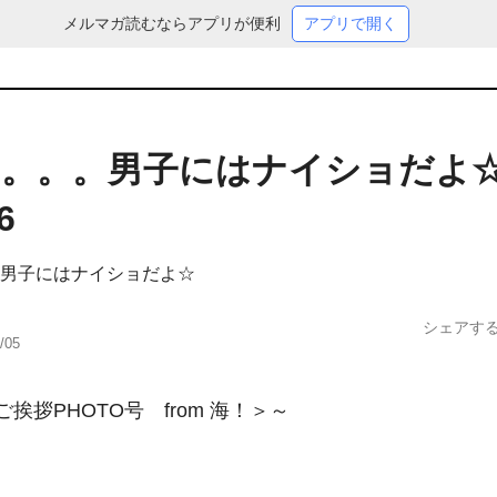
メルマガ読むならアプリが便利
アプリで開く
。。。男子にはナイショだよ☆
6
男子にはナイショだよ☆
シェアす
/05
挨拶PHOTO号　from 海！＞～